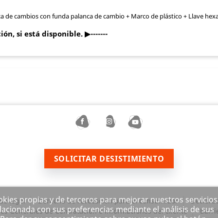
a de cambios con funda palanca de cambio + Marco de plástico + Llave hex
ción, si está disponible.
▶
-------
SOLICITAR DESISTIMIENTO
ookies propias y de terceros para mejorar nuestros servicios
so legal
Derecho de revocación para el consumidor
Declarac
lacionada con sus preferencias mediante el análisis de sus
es Generales de Contratación e informaciones del cliente
Barri