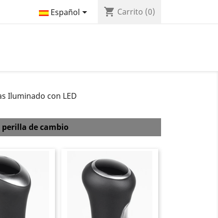
shopping_cart

Carrito
(0)
Español
as Iluminado con LED
 perilla de cambio