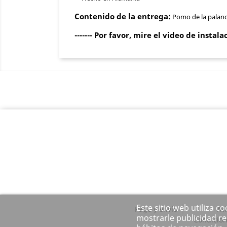
Contenido de la entrega:
Pomo de la palanc
------- Por favor, mire el video de instala
Este sitio web utiliza c
Pago y envío
Avi
mostrarle publicidad re
Condicion