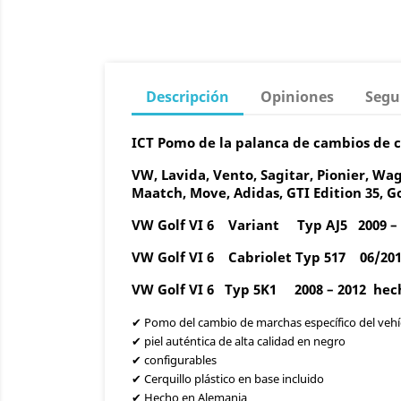
Descripción
Opiniones
Segu
ICT Pomo de la palanca de cambios de 
VW, Lavida, Vento, Sagitar, Pionier, Wago
Maatch, Move, Adidas, GTI Edition 35, G
VW Golf VI 6 Variant Typ AJ5 2009 – 
VW Golf VI 6 Cabriolet Typ 517 06/201
VW Golf VI 6 Typ 5K1 2008 – 2012
hech
✔ Pomo del cambio de marchas específico del vehí
✔ piel auténtica de alta calidad en negro
✔ configurables
✔ Cerquillo plástico en base incluido
✔ Hecho en Alemania