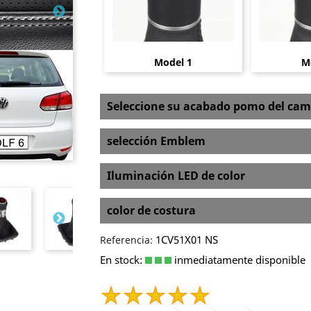
Model 1
M
Seleccione su acabado pomo del cam
selección Emblem
Iluminación LED de color
color de costura
1CV51X01 NS
Referencia:
En stock:
inmediatamente disponible