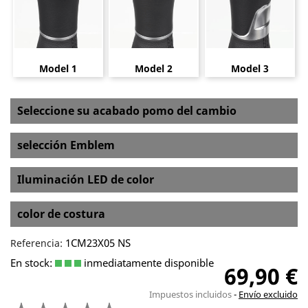
Model 1
Model 2
Model 3
Seleccione su acabado pomo del cambio
selección Emblem
Iluminación LED de color
color de costura
1CM23X05 NS
Referencia:
En stock:
inmediatamente disponible
69,90 €
Impuestos incluidos
Envío excluido