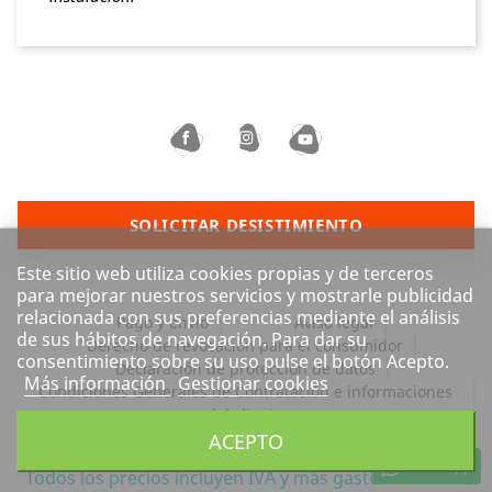
SOLICITAR DESISTIMIENTO
Este sitio web utiliza cookies propias y de terceros
para mejorar nuestros servicios y mostrarle publicidad
relacionada con sus preferencias mediante el análisis
Pago y envío
Aviso legal
de sus hábitos de navegación. Para dar su
Derecho de revocación para el consumidor
consentimiento sobre su uso pulse el botón Acepto.
Declaración de protección de datos
Más información
Gestionar cookies
Condiciones Generales de Contratación e informaciones
del cliente
ACEPTO
Barrierefreiheit
WhatsApp
Todos los precios incluyen IVA y
más gastos de envío.