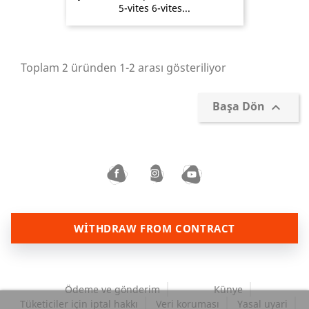
5-vites 6-vites...
Toplam 2 üründen 1-2 arası gösteriliyor
Başa Dön

WITHDRAW FROM CONTRACT
Ödeme ve gönderim
Künye
Tüketiciler için iptal hakkı
Veri koruması
Yasal uyari