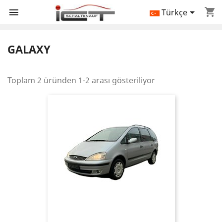
shopping_cart


Türkçe
GALAXY
Toplam 2 üründen 1-2 arası gösteriliyor