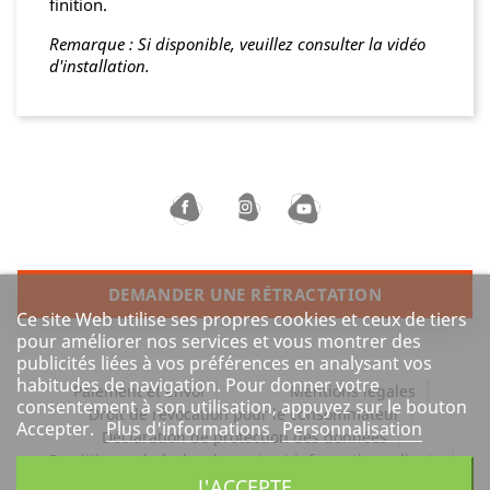
finition.
Remarque : Si disponible, veuillez consulter la vidéo
d'installation.
DEMANDER UNE RÉTRACTATION
Ce site Web utilise ses propres cookies et ceux de tiers
pour améliorer nos services et vous montrer des
publicités liées à vos préférences en analysant vos
habitudes de navigation. Pour donner votre
Paiement et envoi
Mentions légales
consentement à son utilisation, appuyez sur le bouton
Droit de révocation pour le consommateur
Accepter.
Plus d'informations
Personnalisation
Déclaration de protection des données
Conditions générales de vente et informations clients
J'ACCEPTE
Barrierefreiheit