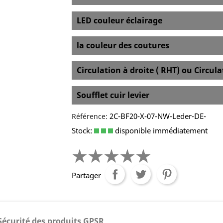
LED couleur éclairage
la couleur des coutures
Circulation à droite ( RHT) ou Circul
Soufflet cuir levier
2C-BF20-X-07-NW-Leder-DE-
Référence:
Stock:
disponible immédiatement
Partager
Sécurité des produits GPSR