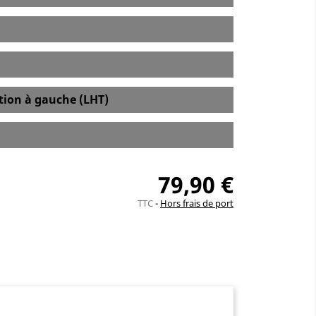
ation à gauche (LHT)
79,90 €
TTC
Hors frais de port