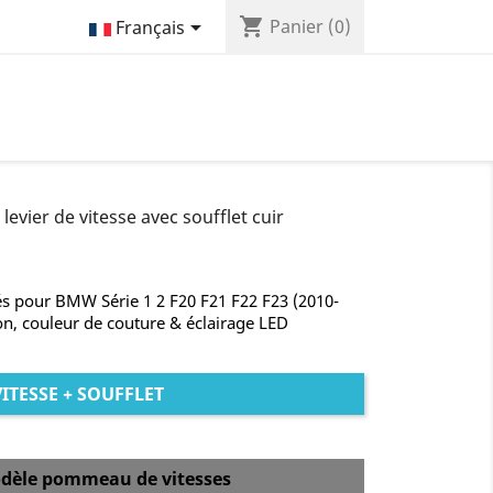
shopping_cart

Panier
(0)
Français
vier de vitesse avec soufflet cuir
s pour BMW Série 1 2 F20 F21 F22 F23 (2010-
ion, couleur de couture & éclairage LED
TESSE + SOUFFLET
 modèle pommeau de vitesses