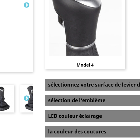
Model 4
sélectionnez votre surface de levier d
sélection de l'emblème
LED couleur éclairage
la couleur des coutures