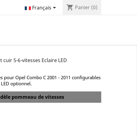
shopping_cart

Panier
(0)
Français
cuir 5-6-vitesses Eclaire LED
és pour Opel Combo C 2001 - 2011 configurables
e LED optionnel.
 modèle pommeau de vitesses