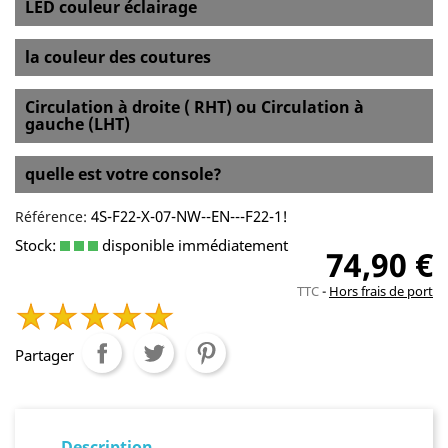
LED couleur éclairage
la couleur des coutures
Circulation à droite ( RHT) ou Circulation à
gauche (LHT)
quelle est votre console?
4S-F22-X-07-NW--EN---F22-1!
Référence:
Stock:
disponible immédiatement
74,90 €
TTC
Hors frais de port
Partager
Description