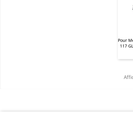
Pour M
117 G
Affi