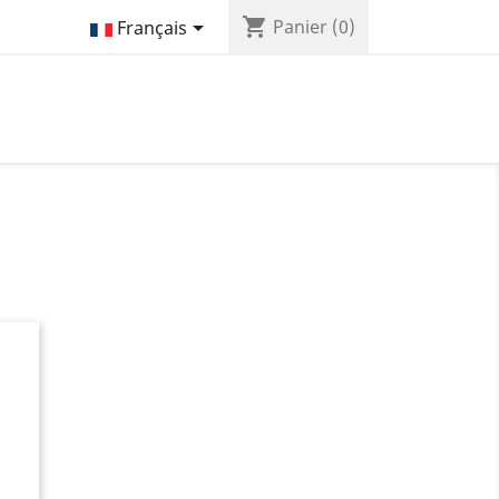
shopping_cart

Panier
(0)
Français