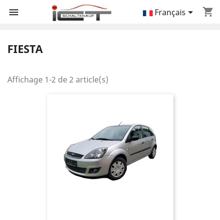
shopping_cart


Français
FIESTA
Affichage 1-2 de 2 article(s)